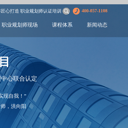
400-057-1108
年匠心打造 职业规划师认证培训
职业规划师现场
课程体系
新闻动态
目
理中心联合认定
实现自我！”
设计师，洪向阳