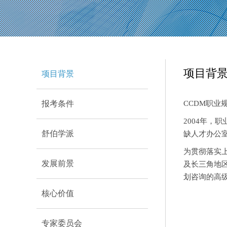
项目背
项目背景
报考条件
CCDM职业
2004年
舒伯学派
缺人才办公
为贯彻落实
发展前景
及长三角地
划咨询的高
核心价值
专家委员会