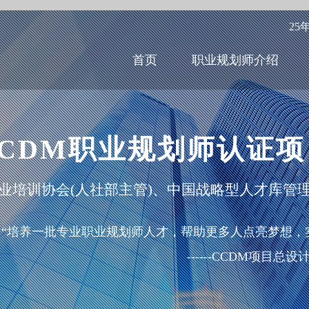
25
首页
职业规划师介绍
CCDM职业规划师认证项
业培训协会(人社部主管)、中国战略型人才库管
“培养一批专业职业规划师人才，帮助更多人点亮梦想，
------CCDM项目总