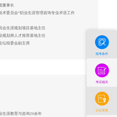
团董事长
技术委员会“职业生涯管理咨询专业术语工作
员会生涯规划项目基地主任
业规划师人才推荐基地主任
论坛组委会副主席
销书《10 天谋定好前途：职业规划实操手
报考条件
生涯发展导航》《中职生职业生涯规划实操手
划与职业素养》
考试相关
认证资质
业生涯教育与咨询20余年