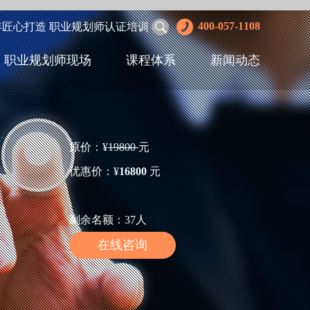
400-057-1108
年匠心打造 职业规划师认证培训
职业规划师现场
课程体系
新闻动态
原价：¥
19800
元
优惠价：¥
16800
元
剩余名额：37人
在线咨询