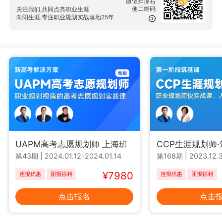
微信扫描右
侧二维码
关注我们,共同点亮职业生涯
向阳生涯,专注职业规划实战落地25年
UAPM高考志愿规划师 上海班
CCP生涯规划师
第43期
|
2024.01.12-2024.01.14
第168期
|
2023.12.3
¥7980
连报优惠
团报福利
连报优惠
团报福利
点击报名
点击