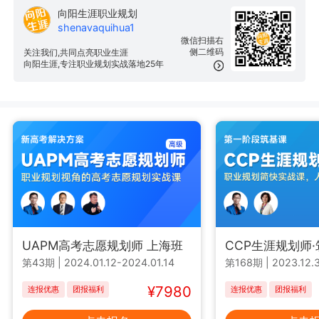
向阳生涯职业规划
shenavaquihua1
微信扫描右
侧二维码
关注我们,共同点亮职业生涯
向阳生涯,专注职业规划实战落地25年
UAPM高考志愿规划师 上海班
CCP生涯规划师
第43期
|
2024.01.12-2024.01.14
第168期
|
2023.12.3
¥7980
连报优惠
团报福利
连报优惠
团报福利