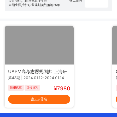
侧二维码
关注我们,共同点亮职业生涯
向阳生涯,专注职业规划实战落地25年
UAPM高考志愿规划师 上海班
CCP生涯规划师
第43期
|
2024.01.12-2024.01.14
第168期
|
2023.12.3
¥7980
连报优惠
团报福利
连报优惠
团报福利
点击报名
点击