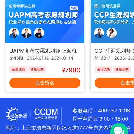
UAPM高考志愿规划师 上海班
CCP生涯规划师
第43期
|
2024.01.12-2024.01.14
第168期
|
2023.12.3
¥7980
连报优惠
团报福利
连报优惠
团报福利
点击报名
点击
客服电话：400 057 1108
周一至周五 9:00 - 18:00
地址：上海市浦东新区世纪大道1777号东方希望大厦5A