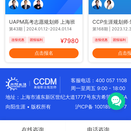
UAPM高考志愿规划师 上海班
CCP生涯规划师
第43期
|
2024.01.12-2024.01.14
第168期
|
2023.12.3
¥7980
连报优惠
团报福利
连报优惠
团报福利
点击报名
点击
客服电话：400 057 1108
周一至周五 9:00 - 18:00
地址：上海市浦东新区世纪大道1777号东方希望大厦5A
向阳生涯 • 版权所有
沪ICP备 10018957号-7
在线咨询
电话咨询