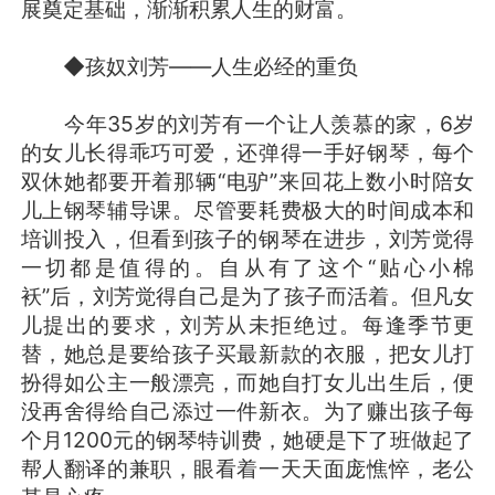
展奠定基础，渐渐积累人生的财富。
◆孩奴刘芳——人生必经的重负
今年35岁的刘芳有一个让人羡慕的家，6岁
的女儿长得乖巧可爱，还弹得一手好钢琴，每个
双休她都要开着那辆“电驴”来回花上数小时陪女
儿上钢琴辅导课。尽管要耗费极大的时间成本和
培训投入，但看到孩子的钢琴在进步，刘芳觉得
一切都是值得的。自从有了这个“贴心小棉
袄”后，刘芳觉得自己是为了孩子而活着。但凡女
儿提出的要求，刘芳从未拒绝过。每逢季节更
替，她总是要给孩子买最新款的衣服，把女儿打
扮得如公主一般漂亮，而她自打女儿出生后，便
没再舍得给自己添过一件新衣。为了赚出孩子每
个月1200元的钢琴特训费，她硬是下了班做起了
帮人翻译的兼职，眼看着一天天面庞憔悴，老公