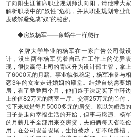
了向阳生涯首席职业规划师洪向阳，请他带大家
解析职场中的“奴性”危机，并从职业规划专业角
度破解避免成“奴”的秘密。
◆房奴杨军——象蜗牛一样爬行
名牌大学毕业的杨军在一家广告公司做设
计，没出两年杨军凭着自己在工作上的优异表
现，很快赢得上司的青睐升为设计部主管，拿上
了6000元的月薪。事业貌似稳定，杨军准备与相
恋3年的女友走进婚姻的殿堂。结婚自然需要婚
房，看了整整两个月，他们终于决定买下中环边
上价值82万元的两室一厅。交清25万元的首付，
接下来就是每月5000多元的房贷。原以为婚后的
日子是走向幸福生活的开始，但事与愿违。杨军
的月薪几乎全部用来交房贷，夫妇俩每天省吃俭
用，在公司畏首畏尾，生怕被炒，更不敢跳槽，