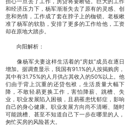
担心一旦丢了工作，房贷将要断链。巨大的工作
和经济压力下，杨军渐渐失去了原有的灵感、创
意和热情，工作成了套在脖子上的枷锁。老板瞅
准了杨军的软肋，安排了更多的工作给他，工资
却在原地大踏步。
向阳解析：
像杨军夫妻这样生活着的“房奴”成员在逐日
增加。据调查显示，我国有91.1%的人按揭购房，
其中有31.75%的人月供占其收入的50%以上。他
们由于背上沉重的还贷包袱，生活质量大幅下
降，不敢轻易更换工作，害怕降薪、跳槽、失
业，职业发展陷入困顿，且易罹患忧郁症，影响
自己的身心健康。职业发展方向尚不清晰、随时
可能跳槽、甚至不知道自己下一步在哪里的人，
匆忙买房的风险甚大。