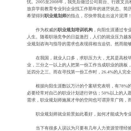
忧。2005至2008年，我先后做过公司前台、行政
放弃学前教育专业到企业找工作那年的迷茫状态。简历
希望得到
职业规划师
的指点，尽快带我走出这片泥潭！
作为权威的
职业规划培训机构
，向阳生涯通过专
人生。随着职场竞争的日益激烈，人们的就业压力越
业规划咨询与指导的需求也表现得相当迫切。然而能
在我国，就业人口多，求职压力大，尤其是高校毕业生
业，三分之一以上的人把第一份工作当成职业的跳板，
近四分之三。而在寻找第一份工作时，26.4%的人完
根据向阳生涯数以万计的个案研究表明，有78%的
必要经常对自己的职业计划进行评估；50%以上的人
需求，职业规划师施展才华的空间也可谓异常广阔，而
职业规划师就业前景如此看好，如何才能成为专业
当下有很多人误以为只要有几年人力资源管理经验即