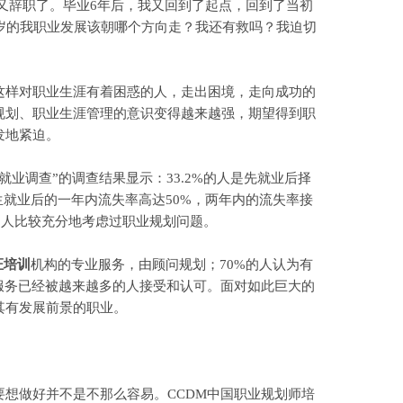
我又辞职了。毕业6年后，我又回到了起点，回到了当初
岁的我职业发展该朝哪个方向走？我还有救吗？我迫切
这样对职业生涯有着困惑的人，走出困境，走向成功的
规划、职业生涯管理的意识变得越来越强，期望得到职
发地紧迫。
调查”的调查结果显示：33.2%的人是先就业后择
生就业后的一年内流失率高达50%，两年内的流失率接
%的人比较充分地考虑过职业规划问题。
证培训
机构的专业服务，由顾问规划；70%的人认为有
服务已经被越来越多的人接受和认可。面对如此巨大的
其有发展前景的职业。
想做好并不是不那么容易。CCDM中国职业规划师培