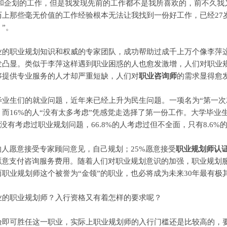
文员和企划的工作，但是我发现先前的工作都不是我所喜欢的，前不久
上那些毫无价值的工作经验根本无法让我找到一份好工作，已经27
”。
业的职业规划知识和权威的专家团队，成功帮助过成千上万个像李萍
发凸显。类似于李萍这样遇到职业困惑的人也愈发激增，人们对职业
够提供专业服务的人才却严重短缺，人们对
职业咨询师
的需求显得愈
们的就业问题，近年来已经上升为民生问题。一项名为“第一次就业
而16%的人“没有太多考虑”凭感觉走选择了第一份工作。大学毕业
全没有考虑过职业规划问题，66.8%的人考虑过但不全面，只有8.6
人愿意接受专家顾问意见，自己规划；25%愿意接受
职业规划师认
愿意支付咨询服务费用。随着人们对职业规划意识的加强，职业规划
职业规划师这个被誉为“金领”的职业，也必将成为未来30年最有极
的职业规划师？入行资格又有着怎样的要求呢？
可胜任这一职业，实际上职业规划师的入行门槛还是比较高的，要