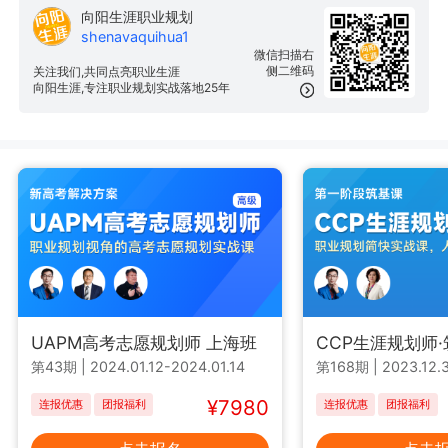
向阳生涯职业规划
shenavaquihua1
微信扫描右
侧二维码
关注我们,共同点亮职业生涯
向阳生涯,专注职业规划实战落地25年
UAPM高考志愿规划师 上海班
CCP生涯规划师
第43期
|
2024.01.12-2024.01.14
第168期
|
2023.12.3
¥7980
连报优惠
团报福利
连报优惠
团报福利