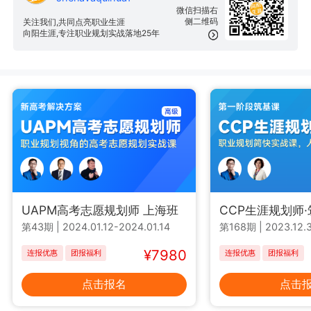
微信扫描右
侧二维码
关注我们,共同点亮职业生涯
向阳生涯,专注职业规划实战落地25年
UAPM高考志愿规划师 上海班
CCP生涯规划师
第43期
|
2024.01.12-2024.01.14
第168期
|
2023.12.3
¥7980
连报优惠
团报福利
连报优惠
团报福利
点击报名
点击