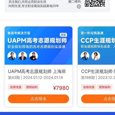
侧二维码
关注我们,共同点亮职业生涯
向阳生涯,专注职业规划实战落地25年
UAPM高考志愿规划师 上海班
CCP生涯规划师
第43期
|
2024.01.12-2024.01.14
第168期
|
2023.12.3
¥7980
连报优惠
团报福利
连报优惠
团报福利
点击报名
点击