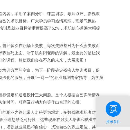
内容，采用了案例分析、课堂训练、导师点评、影视教
自己的求职目标。广大学员学习热情高涨，现场气氛热
培训及就业目标清晰度提高了52%，求职信心普遍大幅提
曾经多次在职场上失败，每次失败都对为什么会失败而
求职技巧上面。听了洪向阳老师的讲解，最重要的是让我
好的课程。相信我们会在不久的未来，大展宏图！
培训方面的空白，为下一阶段确定残疾人培训项目，促
殊化的服务，开展“一对一”的职业规划专家指导，为学员
标设定和通道设计三大问题。是个人根据自己实际情况
实施时间、顺序及行动方向等作出合理的安排。
的职业之路比常人走得更为艰难，多数残障求职者对自
，职业理想缺乏可行性，这些现象在残疾人培训和就业中普
报考条件
力，增强就业意愿和自信心，找准自己的职业定位，具有