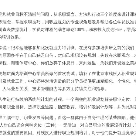
和就业目标不清晰的问题，从求职观念、方法和行动三个维度来设计课程
职理念，掌握求职技巧，用职业规划的专业视角启发并帮助各位学员找准
查表数据统计，学员对课程的满意率达100%，积极投入度达96%，学员
的培训效果。
说：很幸运能够参加此次就业力特训班。在没有参加培训班之前的我们，
的原因多半在于自己缺乏自信，对自己求职没有规划，失败在求职观念，
课程。谢谢体培中心。你们放弃了休息日，来到这里，为我们开设这么美
划层面为培训中心学员所做的首次尝试，填补了在北京市残疾人职业规划
训及就业工作，中心还将对培训后的部分学员提供更加精细化、个性化、特
、人际业务关系、技术管理能力等多方面持续关注和指导。
生进行持续的系统的计划的过程。一个完整的职业规划解决职业定位、目
确定职业目标、选择职业道路，确定教育、培训和发展计划等，并为此对
面临生存、职业发展等问题，而这一群体由于自身生理的某些缺陷，他们
疾人对自己适合何种岗位（工种）一无所知，对自己职业的发展没有计划
强就业的重要原因。对残疾人进行职业规划培训，对于他们提升就业竞争