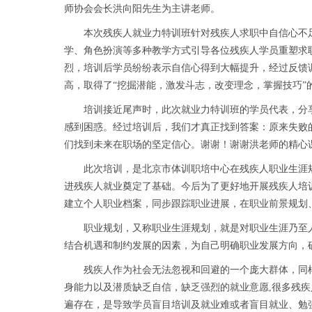
师协会会长洪向阳先生为主讲老师。
本次残疾人就业力特训班针对残疾人求职中自信心不足
学、角色扮演等多种教学方式引导各位残疾人学员重塑求
烈，培训后学员纷纷表示自信心得到大幅提升，经过反馈调
高，取得了“挖掘潜能，激发斗志，改变理念，掌握技巧”
培训接近尾声时，此次就业力特训班的学员代表，分享
感到困惑。经过培训后，我们才真正找到答案：原来失败
们找到未来在职场的坚定信心。谢谢！谢谢洪老师的精心
此次培训，是北京市体训职培中心在残疾人职业生涯规
进残疾人就业奠定了基础。今后为了更好地开展残疾人培
建立个人职业档案，同步跟踪职业进展，在职业前景规划
职业规划，又称职业生涯规划，就是对职业生涯乃至人
结合机遇和制约发展的因素，为自己明确职业发展方向，
残疾人作为社会无法忽视和回避的一个庞大群体，同样
身能力以及潜质缺乏自信，缺乏强烈的就业意愿,很多残
遍存在，是导致学员盲目培训及就业难或者盲目就业、勉