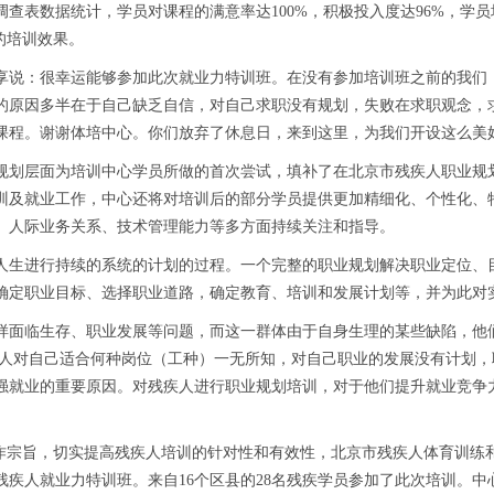
查表数据统计，学员对课程的满意率达100%，积极投入度达96%，学员
的培训效果。
说：很幸运能够参加此次就业力特训班。在没有参加培训班之前的我们，
的原因多半在于自己缺乏自信，对自己求职没有规划，失败在求职观念，
课程。谢谢体培中心。你们放弃了休息日，来到这里，为我们开设这么美
划层面为培训中心学员所做的首次尝试，填补了在北京市残疾人职业规划
训及就业工作，中心还将对培训后的部分学员提供更加精细化、个性化、特
、人际业务关系、技术管理能力等多方面持续关注和指导。
人生进行持续的系统的计划的过程。一个完整的职业规划解决职业定位、
确定职业目标、选择职业道路，确定教育、培训和发展计划等，并为此对
面临生存、职业发展等问题，而这一群体由于自身生理的某些缺陷，他们
疾人对自己适合何种岗位（工种）一无所知，对自己职业的发展没有计划
强就业的重要原因。对残疾人进行职业规划培训，对于他们提升就业竞争
宗旨，切实提高残疾人培训的针对性和有效性，北京市残疾人体育训练
一期残疾人就业力特训班。来自16个区县的28名残疾学员参加了此次培训