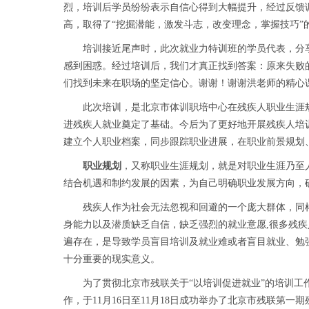
烈，培训后学员纷纷表示自信心得到大幅提升，经过反馈调
高，取得了“挖掘潜能，激发斗志，改变理念，掌握技巧”
培训接近尾声时，此次就业力特训班的学员代表，分享
感到困惑。经过培训后，我们才真正找到答案：原来失败
们找到未来在职场的坚定信心。谢谢！谢谢洪老师的精心
此次培训，是北京市体训职培中心在残疾人职业生涯规
进残疾人就业奠定了基础。今后为了更好地开展残疾人培
建立个人职业档案，同步跟踪职业进展，在职业前景规划
职业规划
，又称职业生涯规划，就是对职业生涯乃至
结合机遇和制约发展的因素，为自己明确职业发展方向，
残疾人作为社会无法忽视和回避的一个庞大群体，同样
身能力以及潜质缺乏自信，缺乏强烈的就业意愿,很多残
遍存在，是导致学员盲目培训及就业难或者盲目就业、勉
十分重要的现实意义。
为了贯彻北京市残联关于“以培训促进就业”的培训工作
作，于11月16日至11月18日成功举办了北京市残联第