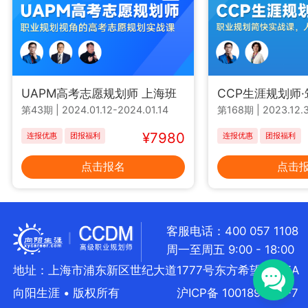
UAPM高考志愿规划师 上海班
CCP生涯规划师
第43期
|
2024.01.12-2024.01.14
第168期
|
2023.12.3
¥7980
连报优惠
团报福利
连报优惠
团报福利
点击报名
点击
客服电话：400 057 1108
周一至周五 9:00 - 18:00
地址：上海市浦东新区世纪大道1777号东方希望大厦5A
向阳生涯 • 版权所有
沪ICP备 10018957号-7