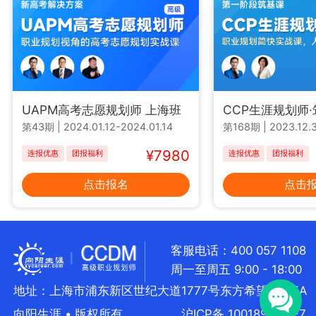
UAPM高考志愿规划师 上海班
CCP生涯规划师
第43期
|
2024.01.12-2024.01.14
第168期
|
2023.12.3
¥7980
连报优惠
团报福利
连报优惠
团报福利
点击报名
点击
客服电话：400 057 1108
周一至周五 9:00 - 18:00
地址：上海市浦东新区世纪大道1777号东方希望大厦5A
向阳生涯 • 版权所有
沪ICP备 10018957号-7