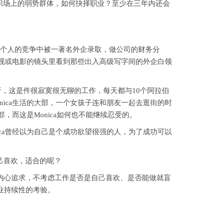
了职场上的弱势群体，如何抉择职业？至少在三年内还会
取两个人的竞争中被一著名外企录取，做公司的财务分
在电视或电影的镜头里看到那些出入高级写字间的外企白领
析，这是件很寂寞很无聊的工作，每天都与10个阿拉伯
nica生活的大部，一个女孩子连和朋友一起去逛街的时
部，而这是Monica如何也不能继续忍受的。
ca曾经以为自己是个成功欲望很强的人，为了成功可以
己喜欢，适合的呢？
内心追求，不考虑工作是否是自己喜欢、是否能做就盲
业持续性的考验。