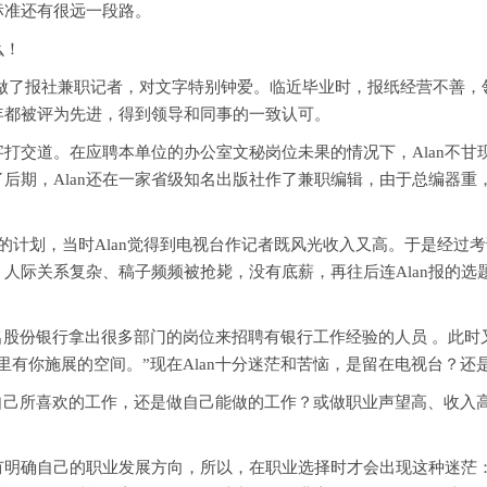
标准还有很远一段路。
么！
间做了报社兼职记者，对文字特别钟爱。临近毕业时，报纸经营不善
每年都被评为先进，得到领导和同事的一致认可。
打交道。在应聘本单位的办公室文秘岗位未果的情况下，Alan不
期，Alan还在一家省级知名出版社作了兼职编辑，由于总编器重，A
计划，当时Alan觉得到电视台作记者既风光收入又高。于是经过考试，
人际关系复杂、稿子频频被抢毙，没有底薪，再往后连Alan报的选题
股份银行拿出很多部门的岗位来招聘有银行工作经验的人员 。此时又
里有你施展的空间。”现在Alan十分迷茫和苦恼，是留在电视台？还
自己所喜欢的工作，还是做自己能做的工作？或做职业声望高、收入
有明确自己的职业发展方向，所以，在职业选择时才会出现这种迷茫