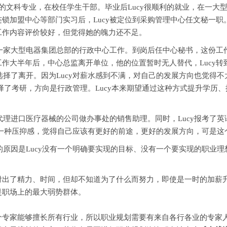
校的文科专业，在校任学生干部。毕业后Lucy很顺利的就业，在一
锁加盟中心等部门实习后，Lucy被定位到采购管理中心任文秘一职。
工作内容评价较好，但觉得她的魄力还不足。
一家大型电器集团总部的行政中心工作。到岗后任中心秘书，这份工
大半年后，中心总监离开单位，他的位置暂时无人替代，Lucy转到
选择了离开。因为Lucy对薪水感到不满，对自己的发展方向也觉得不太
y选择了考研，方向是行政管理。Lucy本来期望通过这种方式提升学
理进口医疗器械的公司做办事处的销售助理。同时，Lucy报考了
cy有一种压抑感，觉得自己应该有更好的前途，更好的发展方向，可是
原因是Lucy没有一个明确要实现的目标、没有一个要实现的职业理想
了精力、时间，但却不知道为了什么而努力，即使是一时的加薪升
是职场上的最大弱势群体。
家能够擅长所有行业，所以职业规划需要有来自各行各业的专家人