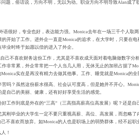
根本问题，俗话说，方向不明，无以为动。职业方向不明导致Alan成
！
，外语很好，专业也好，表达能力强。Monica去年在一场三千个人
憧憬的开始了工作。进外企一直是Monica的追求，在大学时，只要
，在毕业时终于如愿以偿的进入了外企。
a发现自己不喜欢财务这份工作，尤其是不喜欢成天面对着电脑做数字分
且工作非常累，外企常常把一个人当几人用，无休无止的加班占据了Mo
nica实在是再没有精力去做其他事。工作、睡觉就是Monica的全
辛苦吗？虽然这份薪水很高、社会认可度高，但是她并不开心。Moni
弃的是自己的美丽、健康，还有好好享受生活的感觉。
份好工作到底是外在的“三高”（三高指高薪高位高发展）呢？还是自
尤其刚毕业的大学生一定不要只重视高薪、高位、高发展，而忽略了
己不喜欢而放弃。如Monica的人也是职场上的弱势群体，经不起职
么人！