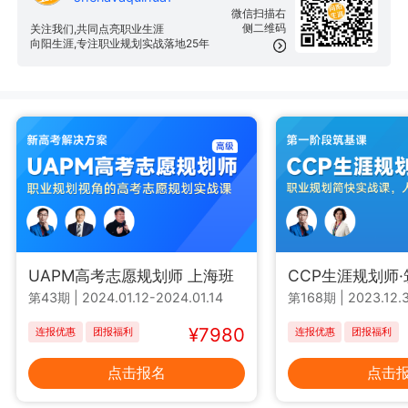
微信扫描右
侧二维码
关注我们,共同点亮职业生涯
向阳生涯,专注职业规划实战落地25年
UAPM高考志愿规划师 上海班
CCP生涯规划师
第43期
|
2024.01.12-2024.01.14
第168期
|
2023.12.3
¥7980
连报优惠
团报福利
连报优惠
团报福利
点击报名
点击