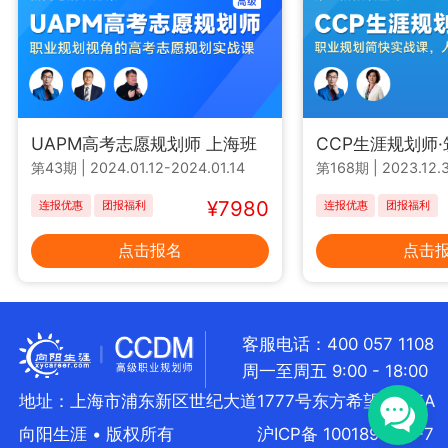
UAPM高考志愿规划师 上海班
CCP生涯规划师
第43期
|
2024.01.12-2024.01.14
第168期
|
2023.12.3
¥7980
连报优惠
团报福利
连报优惠
团报福利
点击报名
点击
客服电话：400 057 1108
周一至周五 9:00 - 18:00
地址：上海市浦东新区世纪大道1777号东方希望大厦5A
向阳生涯 • 版权所有
沪ICP备 10018957号-7