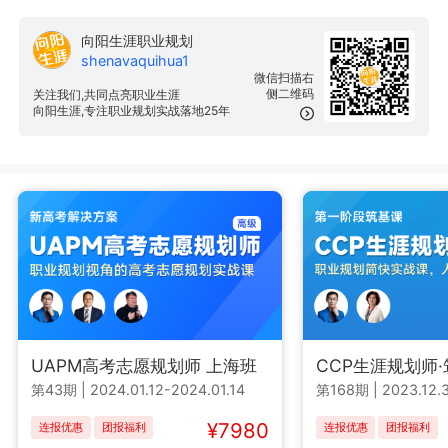
向阳生涯职业规划
shenavaquihua1
微信扫描右
侧二维码
关注我们,共同点亮职业生涯
向阳生涯,专注职业规划实战落地25年
UAPM高考志愿规划师 上海班
CCP生涯规划师
第43期
|
2024.01.12-2024.01.14
第168期
|
2023.12.3
¥7980
连报优惠
团报福利
连报优惠
团报福利