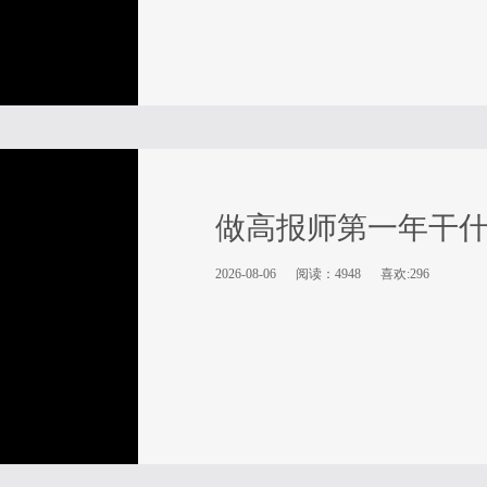
做高报师第一年干
2026-08-06
阅读：4948
喜欢:296