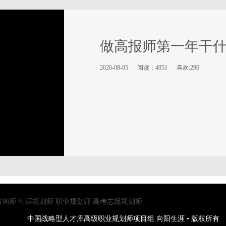
做高报师第一年干
2026-08-05
阅读：4951
喜欢:296
咨询师
生涯规划师
职业规划师
高考志愿规划师
中国战略型人才库高级职业规划师项目组 向阳生涯 • 版权所有