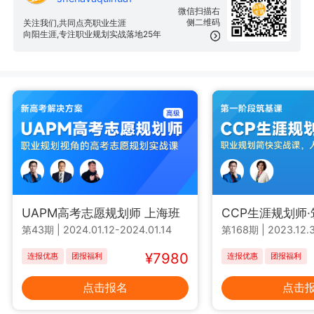
微信扫描右
侧二维码
关注我们,共同点亮职业生涯
向阳生涯,专注职业规划实战落地25年
UAPM高考志愿规划师 上海班
CCP生涯规划师
第43期
|
2024.01.12-2024.01.14
第168期
|
2023.12.3
¥7980
连报优惠
团报福利
连报优惠
团报福利
点击报名
点击