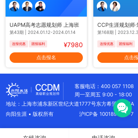
UAPM高考志愿规划师 上海班
CCP生涯规划师
第43期
|
2024.01.12-2024.01.14
第168期
|
2023.12.3
¥7980
连报优惠
团报福利
连报优惠
团报福利
点击报名
点击
客服电话：400 057 1108
周一至周五 9:00 - 18:00
地址：上海市浦东新区世纪大道1777号东方希望大厦5A
向阳生涯 • 版权所有
沪ICP备 10018957号-7