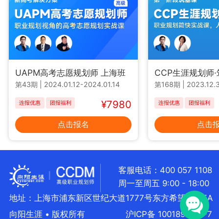
UAPM高考志愿规划师 上海班
CCP生涯规划师
第43期
|
2024.01.12-2024.01.14
第168期
|
2023.12.3
¥7980
连报优惠
团报福利
连报优惠
团报福利
点击报名
点击
客服电话：400 057 1108
周一至周五 9:00 - 18:00
地址：上海市浦东新区世纪大道1777号东方希望大厦5A
向阳生涯 • 版权所有
沪ICP备 10018957号-7