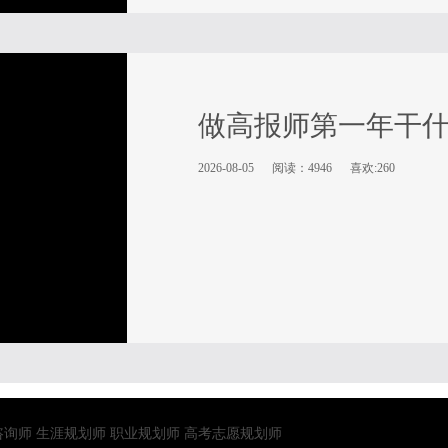
做高报师第一年干
2026-08-05
阅读：4946
喜欢:260
咨询师
生涯规划师
职业规划师
高考志愿规划师