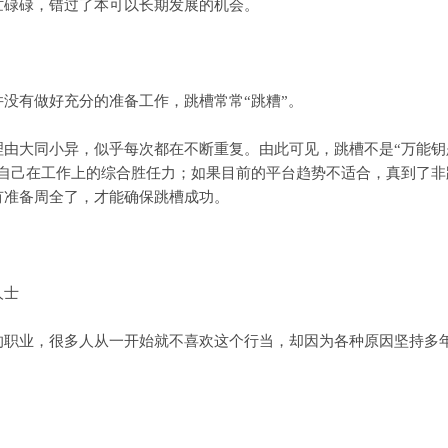
忙碌碌，错过了本可以长期发展的机会。
有做好充分的准备工作，跳槽常常“跳糟”。
大同小异，似乎每次都在不断重复。由此可见，跳槽不是“万能钥匙
高自己在工作上的综合胜任力；如果目前的平台趋势不适合，真到了
有准备周全了，才能确保跳槽成功。
人士
业，很多人从一开始就不喜欢这个行当，却因为各种原因坚持多年