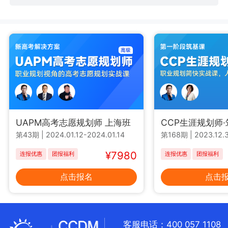
UAPM高考志愿规划师 上海班
CCP生涯规划师
第43期
|
2024.01.12-2024.01.14
第168期
|
2023.12.3
¥7980
连报优惠
团报福利
连报优惠
团报福利
点击报名
点击
客服电话：400 057 1108