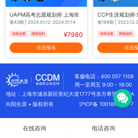
UAPM高考志愿规划师 上海班
CCP生涯规划师
第43期
|
2024.01.12-2024.01.14
第168期
|
2023.12.3
¥7980
连报优惠
团报福利
连报优惠
团报福利
点击报名
点击
客服电话：400 057 1108
周一至周五 9:00 - 18:00
地址：上海市浦东新区世纪大道1777号东方希望大厦5A
向阳生涯 • 版权所有
沪ICP备 10018957号-7
在线咨询
电话咨询