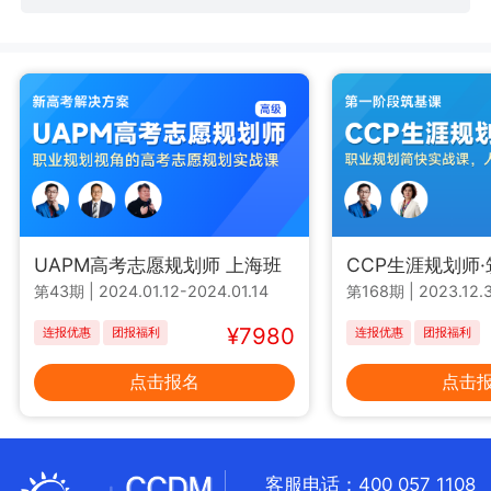
UAPM高考志愿规划师 上海班
CCP生涯规划师
第43期
|
2024.01.12-2024.01.14
第168期
|
2023.12.3
¥7980
连报优惠
团报福利
连报优惠
团报福利
点击报名
点击
客服电话：400 057 1108