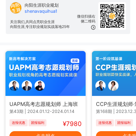
向阳生涯职业规划
shenavaquihua1
微信扫描右
侧二维码
关注我们,共同点亮职业生涯
向阳生涯,专注职业规划实战落地25年
UAPM高考志愿规划师 上海班
CCP生涯规划师
第43期
|
2024.01.12-2024.01.14
第168期
|
2023.12.3
¥7980
连报优惠
团报福利
连报优惠
团报福利