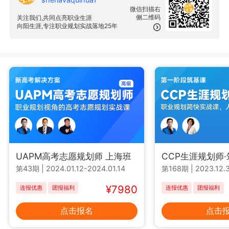
微信扫描右
侧二维码
关注我们,共同点亮职业生涯
向阳生涯,专注职业规划实战落地25年
UAPM高考志愿规划师 上海班
CCP生涯规划师
第43期
|
2024.01.12-2024.01.14
第168期
|
2023.12.3
¥7980
连报优惠
团报福利
连报优惠
团报福利
点击报名
点击