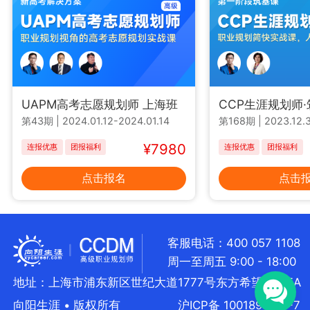
UAPM高考志愿规划师 上海班
CCP生涯规划师
第43期
|
2024.01.12-2024.01.14
第168期
|
2023.12.3
¥7980
连报优惠
团报福利
连报优惠
团报福利
点击报名
点击
客服电话：400 057 1108
周一至周五 9:00 - 18:00
地址：上海市浦东新区世纪大道1777号东方希望大厦5A
向阳生涯 • 版权所有
沪ICP备 10018957号-7