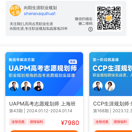
向阳生涯职业规划
shenavaquihua1
微信扫描右
侧二维码
关注我们,共同点亮职业生涯
向阳生涯,专注职业规划实战落地25年
UAPM高考志愿规划师 上海班
CCP生涯规划师
第43期
|
2024.01.12-2024.01.14
第168期
|
2023.12.3
¥7980
连报优惠
团报福利
连报优惠
团报福利