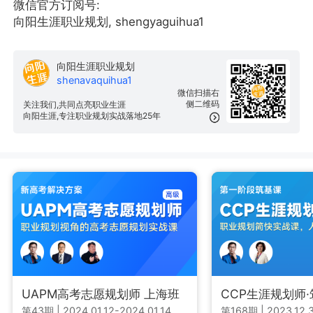
微信官方订阅号:
向阳生涯职业规划, shengyaguihua1
向阳生涯职业规划
shenavaquihua1
微信扫描右
侧二维码
关注我们,共同点亮职业生涯
向阳生涯,专注职业规划实战落地25年
UAPM高考志愿规划师 上海班
CCP生涯规划师
第43期
|
2024.01.12-2024.01.14
第168期
|
2023.12.3