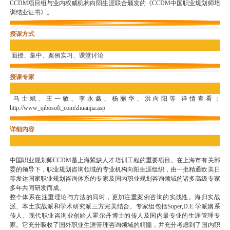
CCDM项目组与业内权威机构向阳生涯联合颁发的《CCDM中国职业规划师培
训结业证书》。
授课方式
面授、集中、案例实习、课堂讨论
授课专家
马士斌、王一敏、李永鑫、杨丽华、洪向阳等 详情查看：
http://www_qibosoft_com/zhuanjia.asp
详细内容
中国职业规划师CCDM是上海紧缺人才培训工程的重要项目。在上海市有关部
委的领导下，职业规划咨询领域的专业机构向阳生涯组织，由一批精通欧美日
等发达国家职业规划咨询体系的专家及国内职业规划咨询领域的诸多高级专家
多年共同研发而成。
整个体系在注重理论与方法的同时，更加注重案例咨询的实战性。海归实战
派、本土实战派和学术研究派三方完美结合。专家组包括Super,D.E.学派嫡系
传人、现代职业咨询业创始人霍尔丹博士的传人及国内最专业的生涯管理专
家。它充分吸收了国外职业生涯管理咨询领域的精髓，并充分考虑到了国内职