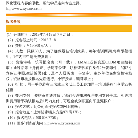
深化课程内容的吸收。帮助学员走向专业之路。
http://www.xycareer.com
报名事项
(1）开课时间：2013年7月18日-7月24日；
（2）报名截止时间：2013.7.18
（3）费用：￥19,800元/人；
（4）人数：限额30人。为了确保最佳培训效果，每年培训两期,每班限额招
生。1年内可申请免费复训；
（5）资格审核：填写报名表（可下载），EMAIL或传真至CCDM项目组初
审；通过后带上身份证、学历学位证、职称证书原件及各2张复印件，5张2寸
彩色证件照,生活近照1张，及个人履历表一份复审。主办单位保留资格审核
权，资格审核按报名先后进行。小班授课，额满即止；
（6）折 扣：同一单位若有三名或三名以上员工参加同一培训课程可享受95折
优惠 ；
（7）费用支付：资格审查通过后，我们会通知您办理费用支付手续。相关培
训费用请于确认报名后1周内支付，可现金或划账至向阳生涯帐户；
（8）报名方式：到公司直接报名或网上转帐；
（9）报名地点：上海陆家嘴东方路971号17B；
（10）报名电话：400 608 7758；
（11）更多详情请访问 http://www.xycareer.com