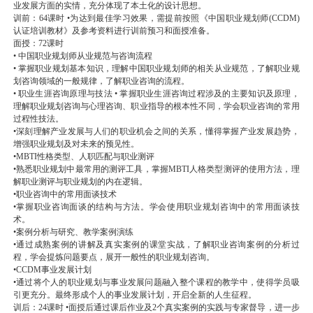
业发展方面的实情，充分体现了本土化的设计思想。
训前：64课时 •为达到最佳学习效果，需提前按照《中国职业规划师(CCDM)
认证培训教材》及参考资料进行训前预习和面授准备。
面授：72课时
• 中国职业规划师从业规范与咨询流程
• 掌握职业规划基本知识，理解中国职业规划师的相关从业规范，了解职业规
划咨询领域的一般规律，了解职业咨询的流程。
• 职业生涯咨询原理与技法 • 掌握职业生涯咨询过程涉及的主要知识及原理，
理解职业规划咨询与心理咨询、职业指导的根本性不同，学会职业咨询的常用
过程性技法。
•深刻理解产业发展与人们的职业机会之间的关系，懂得掌握产业发展趋势，
增强职业规划及对未来的预见性。
•MBTI性格类型、人职匹配与职业测评
•熟悉职业规划中最常用的测评工具，掌握MBTI人格类型测评的使用方法，理
解职业测评与职业规划的内在逻辑。
•职业咨询中的常用面谈技术
•掌握职业咨询面谈的结构与方法。学会使用职业规划咨询中的常用面谈技
术。
•案例分析与研究、教学案例演练
•通过成熟案例的讲解及真实案例的课堂实战，了解职业咨询案例的分析过
程，学会提炼问题要点，展开一般性的职业规划咨询。
•CCDM事业发展计划
•通过将个人的职业规划与事业发展问题融入整个课程的教学中，使得学员吸
引更充分。最终形成个人的事业发展计划，开启全新的人生征程。
训后：24课时 •面授后通过课后作业及2个真实案例的实践与专家督导，进一步