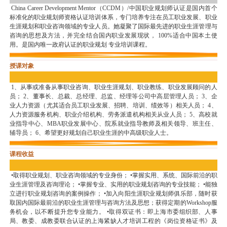
China Career Development Mentor（CCDM）/中国职业规划师认证是国内首个
标准化的职业规划师资格认证培训体系，专门培养专注在员工职业发展、职业
生涯规划和职业咨询领域的专业人员。她凝聚了国际最先进的职业生涯管理与
咨询的思想及方法，并完全结合国内职业发展现状， 100%适合中国本土使
用。是国内唯一政府认证的职业规划 专业培训课程。
授课对象
1、从事或准备从事职业咨询、职业生涯规划、职业教练、职业发展顾问的人
员； 2、董事长、总裁、总经理、总监、经理等公司中高层管理人员； 3、企
业人力资源（尤其适合员工职业发展、招聘、培训、绩效等）相关人员； 4、
人力资源服务机构、职业介绍机构、劳务派遣机构相关从业人员； 5、高校就
业指导中心、MBA职业发展中心、院系就业指导教师及相关领导、班主任、
辅导员； 6、希望更好规划自己职业生涯的中高级职业人士。
课程收益
•取得职业规划、职业咨询领域的专业身份； •掌握实用、系统、国际前沿的职
业生涯管理及咨询理论； •掌握专业、实用的职业规划咨询的专业技能； •能独
立进行职业规划咨询的案例操作； •加入向阳生涯职业规划师俱乐部，随时获
取国内国际最前沿的职业生涯管理与咨询方法及思想；获得定期的Workshop服
务机会，以不断提升您专业能力。 •取得双证书：即上海市委组织部、人事
局、教委、成教委联合认证的上海紧缺人才培训工程的《岗位资格证书》及