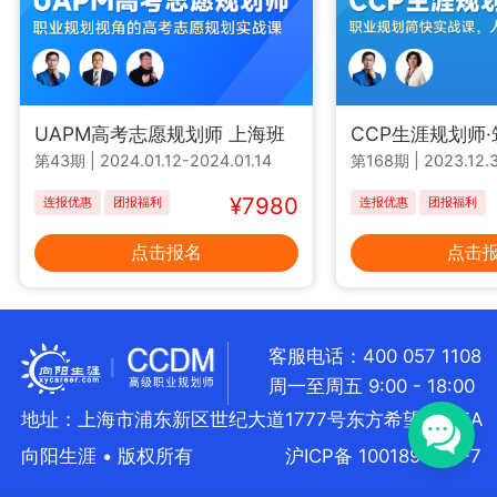
UAPM高考志愿规划师 上海班
CCP生涯规划师
第43期
|
2024.01.12-2024.01.14
第168期
|
2023.12.3
¥7980
连报优惠
团报福利
连报优惠
团报福利
点击报名
点击
客服电话：400 057 1108
周一至周五 9:00 - 18:00
地址：上海市浦东新区世纪大道1777号东方希望大厦5A
向阳生涯 • 版权所有
沪ICP备 10018957号-7