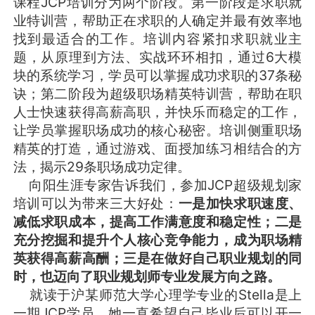
课程JCP培训分为两个阶段。第一阶段是求职就
业特训营，帮助正在求职的人确定并最有效率地
找到最适合的工作。培训内容紧扣求职就业主
题，从原理到方法、实战环环相扣，通过6大模
块的系统学习，学员可以掌握成功求职的37条秘
诀；第二阶段为超级职场精英特训营，帮助在职
人士快速获得高薪高职，并快乐而稳定的工作，
让学员掌握职场成功的核心秘密。培训侧重职场
精英的打造，通过游戏、面授加练习相结合的方
法，揭示29条职场成功定律。
向阳生涯专家告诉我们，参加JCP超级规划家
培训可以为带来三大好处：
一是加快求职速度、
减低求职成本，提高工作满意度和稳定性；二是
充分挖掘和提升个人核心竞争能力，成为职场精
英获得高薪高酬；三是在做好自己职业规划的同
时，也迈向了职业规划师专业发展方向之路。
就读于沪某师范大学心理学专业的Stella是上
一期JCP学员，她一直希望自己毕业后可以开一