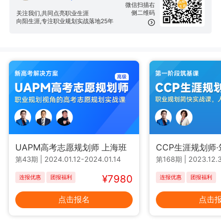
微信扫描右
侧二维码
关注我们,共同点亮职业生涯
向阳生涯,专注职业规划实战落地25年
UAPM高考志愿规划师 上海班
CCP生涯规划师
第43期
|
2024.01.12-2024.01.14
第168期
|
2023.12.3
¥7980
连报优惠
团报福利
连报优惠
团报福利
点击报名
点击