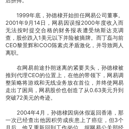
后拼搏。
1999年底，孙德棣开始担任网易公司董事。
2001年9月14日，网易因误报2000年度收入而
无法按时提交合格的财务报表遭受纳斯达克调
查，股价跌入1美元以下并险被摘牌。而丁磊与前
CEO黎景辉和COO陈素贞矛盾激化，并导致两人
离职。
在网易前途扑朔迷离的紧要关头，孙德棣被
推到代理CEO的位置上，在他的带领下，网易调
整策略将游戏和无线业务放在首位，并终使网易
走出了困局，网易股价也创造了从0.63美元升到
突破72美元的奇迹。
2004年4月，孙德棣因病休假返回香港，那
一次已经查出他因积劳成疾患上了癌症，但3个
月后，他又重新回到工作岗位。据网易公关部经