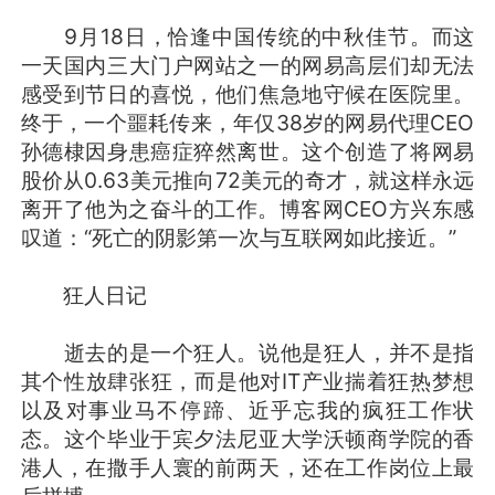
9月18日，恰逢中国传统的中秋佳节。而这
一天国内三大门户网站之一的网易高层们却无法
感受到节日的喜悦，他们焦急地守候在医院里。
终于，一个噩耗传来，年仅38岁的网易代理CEO
孙德棣因身患癌症猝然离世。这个创造了将网易
股价从0.63美元推向72美元的奇才，就这样永远
离开了他为之奋斗的工作。博客网CEO方兴东感
叹道：“死亡的阴影第一次与互联网如此接近。”
狂人日记
逝去的是一个狂人。说他是狂人，并不是指
其个性放肆张狂，而是他对IT产业揣着狂热梦想
以及对事业马不停蹄、近乎忘我的疯狂工作状
态。这个毕业于宾夕法尼亚大学沃顿商学院的香
港人，在撒手人寰的前两天，还在工作岗位上最