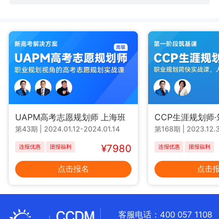
UAPM高考志愿规划师 上海班
CCP生涯规划师
第43期
|
2024.01.12-2024.01.14
第168期
|
2023.12.3
¥7980
连报优惠
团报福利
连报优惠
团报福利
点击报名
点击
客服电话：400 057 1108