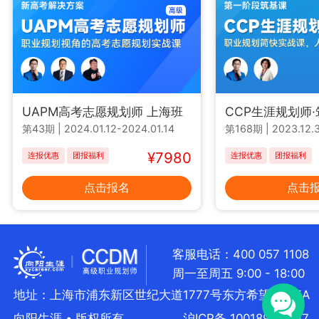
UAPM高考志愿规划师 上海班
CCP生涯规划师
第43期
|
2024.01.12-2024.01.14
第168期
|
2023.12.3
¥7980
连报优惠
团报福利
连报优惠
团报福利
点击报名
点击
客服电话：400 057 1108
周一至周五 9:00 - 18:00
地址：上海市浦东新区世纪大道1777号东方希望大厦5A
向阳生涯 • 版权所有
沪ICP备 10018957号-7