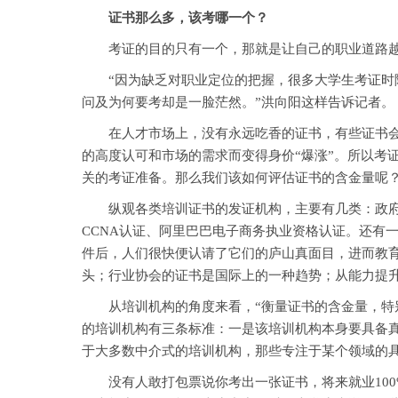
证书那么多，该考哪一个？
考证的目的只有一个，那就是让自己的职业道路越
“因为缺乏对职业定位的把握，很多大学生考证时随
问及为何要考却是一脸茫然。”洪向阳这样告诉记者。
在人才市场上，没有永远吃香的证书，有些证书会随
的高度认可和市场的需求而变得身价“爆涨”。所以考
关的考证准备。那么我们该如何评估证书的含金量呢
纵观各类培训证书的发证机构，主要有几类：政府部
CCNA认证、阿里巴巴电子商务执业资格认证。还有一
件后，人们很快便认请了它们的庐山真面目，进而教
头；行业协会的证书是国际上的一种趋势；从能力提
从培训机构的角度来看，“衡量证书的含金量，特别
的培训机构有三条标准：一是该培训机构本身要具备
于大多数中介式的培训机构，那些专注于某个领域的
没有人敢打包票说你考出一张证书，将来就业100%