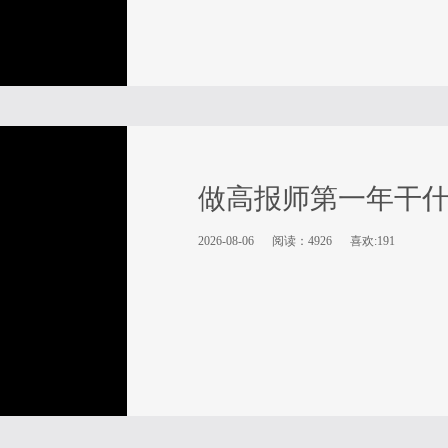
做高报师第一年干
2026-08-06
阅读：4926
喜欢:191