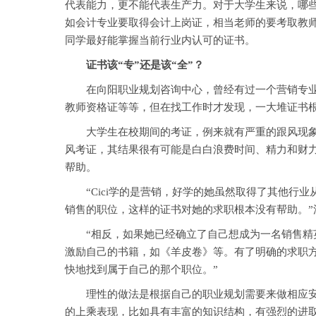
代表能力，更不能代表生产力。对于大学生来说，哪
如会计专业要取得会计上岗证，相当老师的要考取教师
同学最好能掌握当前行业内认可的证书。
证书该“专”还是该“全”？
在向阳职业规划咨询中心，曾经有过一个营销专业的
教师资格证等等，但在找工作时才发现，一大堆证书
大学生在校期间的考证，例来就有严重的跟风现象，
风考证，其结果很有可能是白白浪费时间、精力和财
帮助。
“Cici学的是营销，好学的她虽然取得了其他行业
销售的职位，这样的证书对她的求职根本没有帮助。”
“相反，如果她已经确立了自己想成为一名销售精英
激励自己的书籍，如《羊皮卷》等。有了明确的求职方
快地找到属于自己的那个职位。”
理性的做法是根据自己的职业规划需要来做相应安排
的上乘表现，比如具有丰富的知识结构，有强烈的进