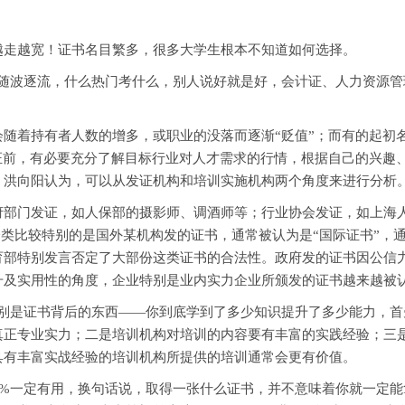
走越宽！证书名目繁多，很多大学生根本不知道如何选择。
波逐流，什么热门考什么，别人说好就是好，会计证、人力资源管
着持有者人数的增多，或职业的没落而逐渐“贬值”；而有的起初
证前，有必要充分了解目标行业对人才需求的行情，根据自己的兴趣
？洪向阳认为，可以从发证机构和培训实施机构两个角度来进行分析
门发证，如人保部的摄影师、调酒师等；行业协会发证，如上海人
类比较特别的是国外某机构发的证书，通常被认为是“国际证书”，通常
育部特别发言否定了大部份这类证书的合法性。政府发的证书因公信
升及实用性的角度，企业特别是业内实力企业所颁发的证书越来越被
是证书背后的东西——你到底学到了多少知识提升了多少能力，首先
真正专业实力；二是培训机构对培训的内容要有丰富的实践经验；三
具有丰富实战经验的培训机构所提供的培训通常会更有价值。
一定有用，换句话说，取得一张什么证书，并不意味着你就一定能拿到