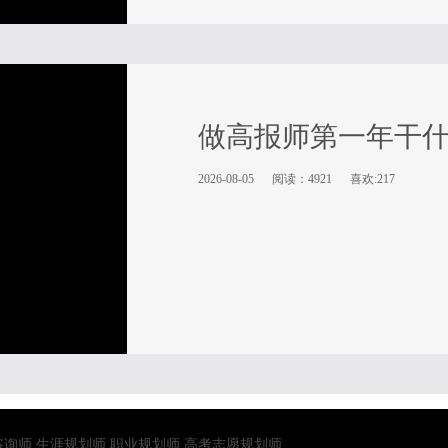
做高报师第一年干
2026-08-05
阅读：4921
喜欢:217
咨询师
生涯规划师
职业规划师
高考志愿规划师