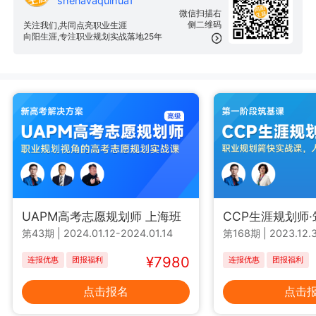
shenavaquihua1
微信扫描右
侧二维码
关注我们,共同点亮职业生涯
向阳生涯,专注职业规划实战落地25年
UAPM高考志愿规划师 上海班
CCP生涯规划师
第43期
|
2024.01.12-2024.01.14
第168期
|
2023.12.3
¥7980
连报优惠
团报福利
连报优惠
团报福利
点击报名
点击