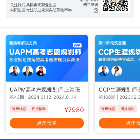
侧二维码
关注我们,共同点亮职业生涯
向阳生涯,专注职业规划实战落地25年
UAPM高考志愿规划师 上海班
CCP生涯规划师
第43期
|
2024.01.12-2024.01.14
第168期
|
2023.12.3
¥7980
连报优惠
团报福利
连报优惠
团报福利
点击报名
点击