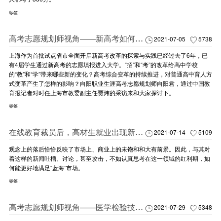
标签：
高考志愿规划师视角——新高考如何撬动高中育人方式变革？
2021-07-05
5738
上海作为首批试点省市全面开启新高考改革的探索与实践已经过去了6年，已
有4届学生通过新高考的志愿填报进入大学。“招”和“考”的改革给高中学校
的“教”和“学”带来哪些新的变化？高考综合变革的持续推进，对普通高中育人方
式变革产生了怎样的影响？向阳职业生涯高考志愿规划师向阳君，通过中国教
育报记者对时任上海市教委副主任贾炜的采访来和大家探讨下。
标签：
在线教育裁员后，高材生就业出现新风向？是最强“内卷”还是市场刚需？
2021-07-14
5109
观念上的落后恰恰反映了市场上、商业上的未饱和和大有前景。因此，与其对
着这样的新闻吐槽、讨论，甚至攻击，不如认真思考在这一领域的红利期，如
何能更好地满足“蓝海”市场。
标签：
高考志愿规划师视角——医学检验技术专业解读
2021-07-29
5348