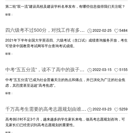
第二轮“双一流”建设高校及建设学科名单发布，有哪些信息值得我们关注呢？
标签：
四六级考不过500分，对找工作有多大影响？
2022-02-25
5484
2021年下半年全国大学英语四、六级考试（含口试）成绩查询服务开放，考生
可登录中国教育考试网等平台查询考试成绩。
标签：
中考“五五分流”，读不了高中的孩子怎么办？
2022-03-15
5155
中考“五五分流”已成为社会普遍关注的热点和痛点，并已演化为广泛的社会焦
虑，其烈度甚至远超“高考焦虑”。
标签：
千万高考生需要的高考志愿规划由谁来做？
2022-03-23
5259
高考倒计时不足3个月，越来越多的学生家长来电，做高考志愿规划咨询，可
见家长们已经意识到高考志愿规划的重要性。
标签：