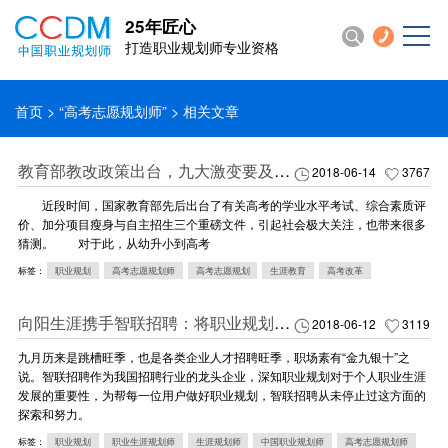
25年匠心
打造职业规划师专业资格
首页
>
“高考志愿规划师”
> 相关文章
教育部教改政策出台，九大激变要及早应对（完整版）
2018-06-14
3767
近段时间，国家教育部先后出台了有关高考的学业水平考试、综合素质评
价、加分项目瘦身与自主招生三个重磅文件，引起社会极大关注，也带来很多
猜测。 对于此，从幼升小到高考
标签：
职业规划
高考志愿规划师
高考志愿规划
生涯教育
高考改革
向阳生涯携手智联招聘：将职业规划事业进行到底
2018-06-12
3119
九月历来是跳槽旺季，也是各类企业人才招聘旺季，职场素有“金九银十”之
说。智联招聘作为我国招聘行业的龙头企业，深知职业规划对于个人职业生涯
发展的重要性，为帮每一位用户做好职业规划，智联招聘从未停止过这方面的
探索和努力。
标签：
职业规划
职业生涯规划师
生涯规划师
中国职业规划师
高考志愿规划师