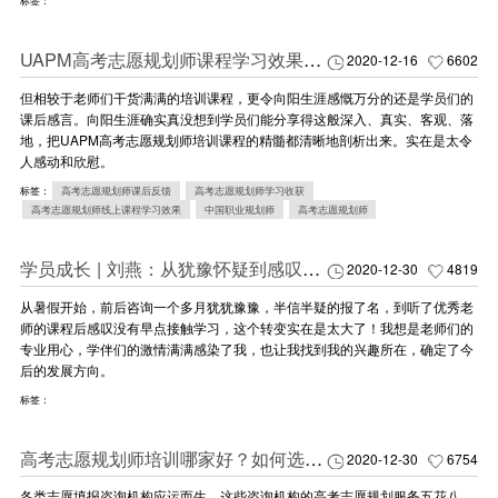
标签：
UAPM高考志愿规划师课程学习效果如何？听听学员真实反馈！
2020-12-16
6602
但相较于老师们干货满满的培训课程，更令向阳生涯感慨万分的还是学员们的
课后感言。向阳生涯确实真没想到学员们能分享得这般深入、真实、客观、落
地，把UAPM高考志愿规划师培训课程的精髓都清晰地剖析出来。实在是太令
人感动和欣慰。
标签：
高考志愿规划师课后反馈
高考志愿规划师学习收获
高考志愿规划师线上课程学习效果
中国职业规划师
高考志愿规划师
学员成长 | 刘燕：从犹豫怀疑到感叹没有早点接触学习
2020-12-30
4819
从暑假开始，前后咨询一个多月犹犹豫豫，半信半疑的报了名，到听了优秀老
师的课程后感叹没有早点接触学习，这个转变实在是太大了！我想是老师们的
专业用心，学伴们的激情满满感染了我，也让我找到我的兴趣所在，确定了今
后的发展方向。
标签：
高考志愿规划师培训哪家好？如何选择？
2020-12-30
6754
各类志愿填报咨询机构应运而生，这些咨询机构的高考志愿规划服务五花八