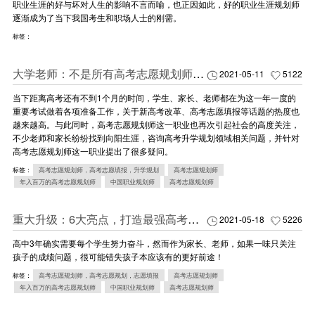
职业生涯的好与坏对人生的影响不言而喻，也正因如此，好的职业生涯规划师
逐渐成为了当下我国考生和职场人士的刚需。
标签：
大学老师：不是所有高考志愿规划师都靠谱
2021-05-11
5122
当下距离高考还有不到1个月的时间，学生、家长、老师都在为这一年一度的
重要考试做着各项准备工作，关于新高考改革、高考志愿填报等话题的热度也
越来越高。与此同时，高考志愿规划师这一职业也再次引起社会的高度关注，
不少老师和家长纷纷找到向阳生涯，咨询高考升学规划领域相关问题，并针对
高考志愿规划师这一职业提出了很多疑问。
标签：
高考志愿规划师，高考志愿填报，升学规划
高考志愿规划师
年入百万的高考志愿规划师
中国职业规划师
高考志愿规划师
重大升级：6大亮点，打造最强高考志愿规划师！
2021-05-18
5226
高中3年确实需要每个学生努力奋斗，然而作为家长、老师，如果一味只关注
孩子的成绩问题，很可能错失孩子本应该有的更好前途！
标签：
高考志愿规划师，高考志愿规划，志愿填报
高考志愿规划师
年入百万的高考志愿规划师
中国职业规划师
高考志愿规划师