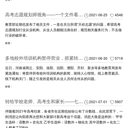
高考志愿规划师视角——一个文件看懂高考志愿规划为什么值这个价（2）
2021-06-25
4546
教育部近期也发布了相关文件，一直在关注所谓“天价志愿”的问题，希望高考
志愿规划行业从业机构、从业人员都能洁身自好，规范相关服务行为，不去做
行业的破坏者。
标签：
多地校外培训机构暂停营业，抓紧转行高考志愿规划师吧！
2021-06-30
5719
近日，河南省商丘、安阳、洛阳、信阳、濮阳、开封、新乡等多地教育局发布
紧急通知：将暂停所有校外培训机构的新闻，闹得人心惶惶。线上教育裁员、
线下机构关门，随之引发的是相关从业人员何去何从的问题。
标签：
转给学校老师、高考生和家长——七分考三分报，新高考模式下“乱象丛生”，别让好分数毁在学科选择
2021-07-01
5907
伴随着2021年高考结束，各省市在近期也纷纷公布了分数线，在此背景下，一
则消息让向阳君再次想和大家探讨新高考这个话题。消息大致是这样的： 甲学
生选科：语数外＋史化生 乙学生选科：语数外＋物化生 其中语数外＋化生二
人都考了336分。