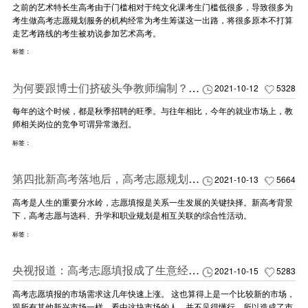
之前的艺术特长生高考由于门槛相对于纯文化课考生门槛低很多，导致很多为
考生做高考志愿规划服务的机构经常为考生筹谋这一出路，将很多原本不打算
走艺考路线的考生被劝说参加艺术高考。
标签：
为何要跟博士们挤破头争教师编制？不如来做高考志愿规划师！
2021-10-12
5328
每年的这个时候，都是秋季招聘的旺季。与往年相比，今年的就业市场上，教
师相关岗位的竞争可谓异常激烈。
标签：
第四批新高考落地后，高考志愿规划师火了！最新干货都在这！掌握了您就赢了！
2021-10-13
5664
高考是人生的重要分水岭，志愿填报是关系一生发展的关键抉择。新高考背景
下，高考志愿与选科、升学和职业规划是相互关联的综合性活动。
标签：
央视报道：高考志愿填报成了生意经，怎样纠偏？
2021-10-15
5283
高考志愿填报的市场需求这几年快速上涨。 这也算得上是一个比较新的市场，
跟所有其他新兴市场一样，看中这块市场的人，并不见得懂行，所以造成了市