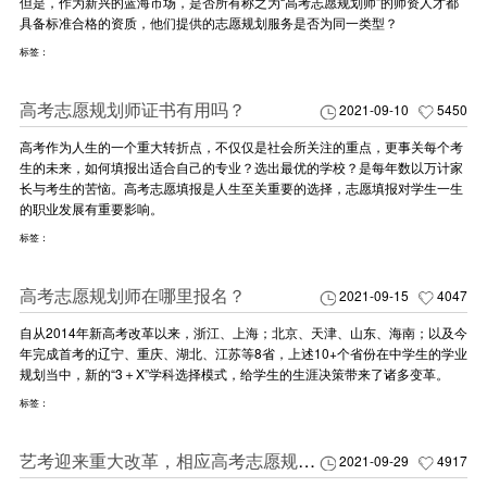
但是，作为新兴的蓝海市场，是否所有称之为“高考志愿规划师”的师资人才都
具备标准合格的资质，他们提供的志愿规划服务是否为同一类型？
标签：
高考志愿规划师证书有用吗？
2021-09-10
5450
高考作为人生的一个重大转折点，不仅仅是社会所关注的重点，更事关每个考
生的未来，如何填报出适合自己的专业？选出最优的学校？是每年数以万计家
长与考生的苦恼。高考志愿填报是人生至关重要的选择，志愿填报对学生一生
的职业发展有重要影响。
标签：
高考志愿规划师在哪里报名？
2021-09-15
4047
自从2014年新高考改革以来，浙江、上海；北京、天津、山东、海南；以及今
年完成首考的辽宁、重庆、湖北、江苏等8省，上述10+个省份在中学生的学业
规划当中，新的“3＋X”学科选择模式，给学生的生涯决策带来了诸多变革。
标签：
艺考迎来重大改革，相应高考志愿规划案，你该了解的！
2021-09-29
4917