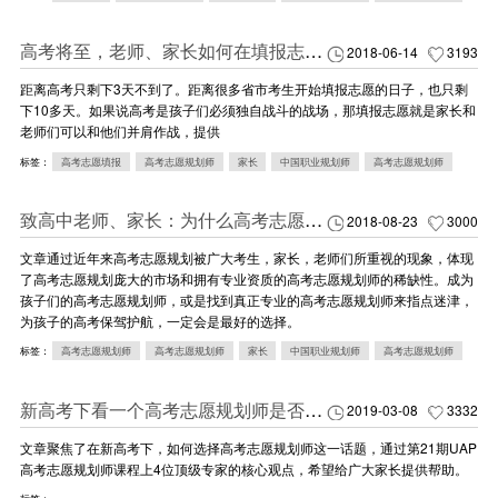
高考将至，老师、家长如何在填报志愿上为孩子们保驾护航？
2018-06-14
3193
距离高考只剩下3天不到了。距离很多省市考生开始填报志愿的日子，也只剩
下10多天。如果说高考是孩子们必须独自战斗的战场，那填报志愿就是家长和
老师们可以和他们并肩作战，提供
标签：
高考志愿填报
高考志愿规划师
家长
中国职业规划师
高考志愿规划师
致高中老师、家长：为什么高考志愿应该从高一开始规划？
2018-08-23
3000
文章通过近年来高考志愿规划被广大考生，家长，老师们所重视的现象，体现
了高考志愿规划庞大的市场和拥有专业资质的高考志愿规划师的稀缺性。成为
孩子们的高考志愿规划师，或是找到真正专业的高考志愿规划师来指点迷津，
为孩子的高考保驾护航，一定会是最好的选择。
标签：
高考志愿规划师
高考志愿规划师
家长
中国职业规划师
高考志愿规划师
新高考下看一个高考志愿规划师是否靠谱，就看这四大特征
2019-03-08
3332
文章聚焦了在新高考下，如何选择高考志愿规划师这一话题，通过第21期UAP
高考志愿规划师课程上4位顶级专家的核心观点，希望给广大家长提供帮助。