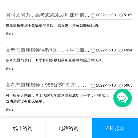
省时又省力，高考志愿规划师课程值得你考虑
2022-11-09
5169
志愿填报规划不是简单的喜欢、感兴趣、擅长就能概括的。
标签：
高考志愿规划师课程知识，学生志愿规划的好帮手
2022-11-10
4934
高考志愿与选科、升学和职业规划是相互关联的综合性活动。
标签：
高考志愿规划师：985优秀“陷阱”，我不希望下一个受害者是自己子女
2022-11-10
5065
对于很多人来说，考上名牌大学就意味着成功了一半，但事实上，职业发展的
成功远远没有那么简单。
标签：
家长志愿填报如何更专业？高考志愿规划师视角你得有
2022-11-11
4937
线上咨询
电话咨询
立即报名
厘清孩子未来发展方向，通过对历年录取数据、招生政策等深入研究，采用科