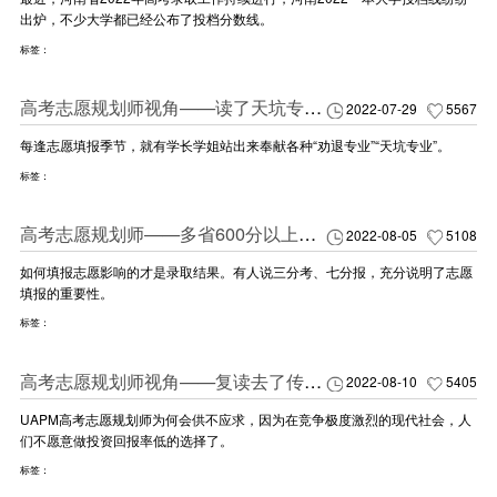
出炉，不少大学都已经公布了投档分数线。
标签：
高考志愿规划师视角——读了天坑专业，54.6%的人想推翻重来
2022-07-29
5567
每逢志愿填报季节，就有学长学姐站出来奉献各种“劝退专业”“天坑专业”。
标签：
高考志愿规划师——多省600分以上考生沦落到征集志愿，因何原因？
2022-08-05
5108
如何填报志愿影响的才是录取结果。有人说三分考、七分报，充分说明了志愿
填报的重要性。
标签：
高考志愿规划师视角——复读去了传说中的衡水中学，发现它霸榜的真正秘密
2022-08-10
5405
UAPM高考志愿规划师为何会供不应求，因为在竞争极度激烈的现代社会，人
们不愿意做投资回报率低的选择了。
标签：