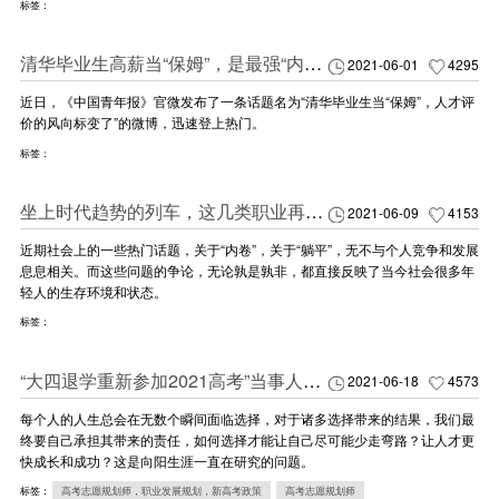
标签：
清华毕业生高薪当“保姆”，是最强“内卷”还是市场刚需？
2021-06-01
4295
近日，《中国青年报》官微发布了一条话题名为“清华毕业生当“保姆”，人才评
价的风向标变了”的微博，迅速登上热门。
标签：
坐上时代趋势的列车，这几类职业再不入场就晚了！
2021-06-09
4153
近期社会上的一些热门话题，关于“内卷”，关于“躺平”，无不与个人竞争和发展
息息相关。而这些问题的争论，无论孰是孰非，都直接反映了当今社会很多年
轻人的生存环境和状态。
标签：
“大四退学重新参加2021高考”当事人：感谢倔强的自己！
2021-06-18
4573
每个人的人生总会在无数个瞬间面临选择，对于诸多选择带来的结果，我们最
终要自己承担其带来的责任，如何选择才能让自己尽可能少走弯路？让人才更
快成长和成功？这是向阳生涯一直在研究的问题。
标签：
高考志愿规划师，职业发展规划，新高考政策
高考志愿规划师