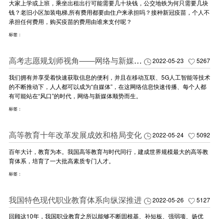
大家上学或上班，乘坐出租出行可能需要几十块钱，公交地铁为何只需要几块
钱？老旧小区加装电梯,所有费用都要由住户来承担吗？接种新冠疫苗，个人不
承担任何费用，购买疫苗的费用由谁来支付呢？
标签：
高考志愿规划师视角——网络与新媒体文学专业解读
2022-05-23
5267
我们拥有并享受着快速获取信息的便利，并且在移动互联、5G人工智能等技术
的不断推动下，人人都可以成为“自媒体”，在这网络信息快速传播、每个人都
有可能站在“风口”的时代，网络与新媒体顺势而生。
标签：
高等教育十年改革发展成效和格局变化
2022-05-24
5092
百年大计，教育为本。我国高等教育与时代同行，建成世界规模最大的高等教
育体系，培育了一大批高素质专门人才。
标签：
我国特色现代职业教育体系向纵深推进
2022-05-26
5127
回顾这10年，我国职业教育之所以能够不断固根基、补短板、强弱项、扬优