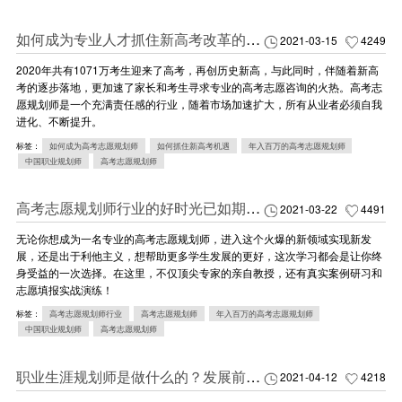
如何成为专业人才抓住新高考改革的机遇
2021-03-15
4249
2020年共有1071万考生迎来了高考，再创历史新高，与此同时，伴随着新高
考的逐步落地，更加速了家长和考生寻求专业的高考志愿咨询的火热。高考志
愿规划师是一个充满责任感的行业，随着市场加速扩大，所有从业者必须自我
进化、不断提升。
标签：
如何成为高考志愿规划师
如何抓住新高考机遇
年入百万的高考志愿规划师
中国职业规划师
高考志愿规划师
高考志愿规划师行业的好时光已如期而至
2021-03-22
4491
无论你想成为一名专业的高考志愿规划师，进入这个火爆的新领域实现新发
展，还是出于利他主义，想帮助更多学生发展的更好，这次学习都会是让你终
身受益的一次选择。在这里，不仅顶尖专家的亲自教授，还有真实案例研习和
志愿填报实战演练！
标签：
高考志愿规划师行业
高考志愿规划师
年入百万的高考志愿规划师
中国职业规划师
高考志愿规划师
职业生涯规划师是做什么的？发展前景如何？怎么入门？都在这里了……
2021-04-12
4218