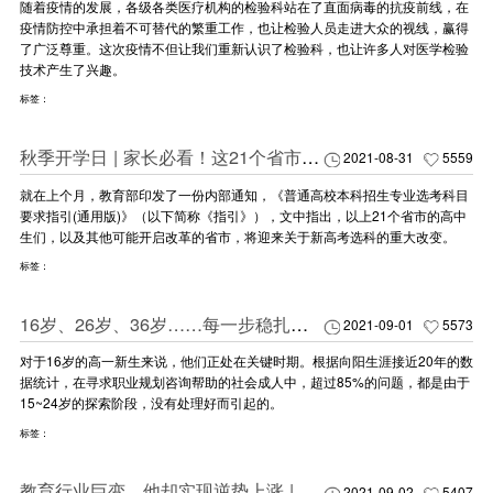
随着疫情的发展，各级各类医疗机构的检验科站在了直面病毒的抗疫前线，在
疫情防控中承担着不可替代的繁重工作，也让检验人员走进大众的视线，赢得
了广泛尊重。这次疫情不但让我们重新认识了检验科，也让许多人对医学检验
技术产生了兴趣。
标签：
秋季开学日 | 家长必看！这21个省市高中迎来重大变化！
2021-08-31
5559
就在上个月，教育部印发了一份内部通知，《普通高校本科招生专业选考科目
要求指引(通用版)》（以下简称《指引》），文中指出，以上21个省市的高中
生们，以及其他可能开启改革的省市，将迎来关于新高考选科的重大改变。
标签：
16岁、26岁、36岁……每一步稳扎稳打的职场人生，是什么样子？
2021-09-01
5573
对于16岁的高一新生来说，他们正处在关键时期。根据向阳生涯接近20年的数
据统计，在寻求职业规划咨询帮助的社会成人中，超过85%的问题，都是由于
15~24岁的探索阶段，没有处理好而引起的。
标签：
教育行业巨变，他却实现逆势上涨 | 业务净增长229%的秘密，尽在这节直播课里！
2021-09-02
5407