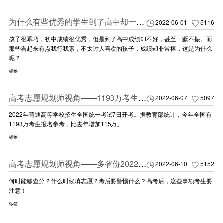
为什么有些优秀的学生到了高中却一蹶不振？
2022-06-01
5116
孩子很乖巧，初中成绩很优秀，但是到了高中成绩却不好，甚至一蹶不振。而
那些看起来有点我行我素，不太讨人喜欢的孩子，成绩却非常棒，这是为什么
呢？
标签：
高考志愿规划师视角——1193万考生迎来2022年高考
2022-06-07
5097
2022年普通高等学校招生全国统一考试7日开考。据教育部统计，今年全国有
1193万考生报名参考，比去年增加115万。
标签：
高考志愿规划师视角——多省份2022高考收官 查分及志愿填报时间公布！
2022-06-10
5152
何时能够查分？什么时候填志愿？考后要警惕什么？高考后，这些事项考生要
注意！
标签：