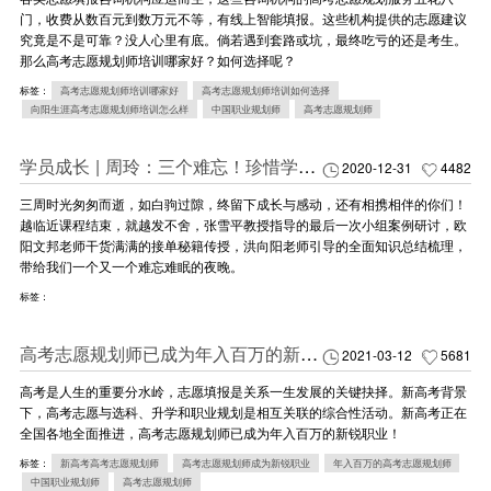
门，收费从数百元到数万元不等，有线上智能填报。这些机构提供的志愿建议
究竟是不是可靠？没人心里有底。倘若遇到套路或坑，最终吃亏的还是考生。
那么高考志愿规划师培训哪家好？如何选择呢？​​​​​​​
标签：
高考志愿规划师培训哪家好
高考志愿规划师培训如何选择
向阳生涯高考志愿规划师培训怎么样
中国职业规划师
高考志愿规划师
学员成长 | 周玲：三个难忘！珍惜学缘，永远相伴！
2020-12-31
4482
三周时光匆匆而逝，如白驹过隙，终留下成长与感动，还有相携相伴的你们！
越临近课程结束，就越发不舍，张雪平教授指导的最后一次小组案例研讨，欧
阳文邦老师干货满满的接单秘籍传授，洪向阳老师引导的全面知识总结梳理，
带给我们一个又一个难忘难眠的夜晚。
标签：
高考志愿规划师已成为年入百万的新锐职业
2021-03-12
5681
高考是人生的重要分水岭，志愿填报是关系一生发展的关键抉择。新高考背景
下，高考志愿与选科、升学和职业规划是相互关联的综合性活动。新高考正在
全国各地全面推进，高考志愿规划师已成为年入百万的新锐职业！
标签：
新高考高考志愿规划师
高考志愿规划师成为新锐职业
年入百万的高考志愿规划师
中国职业规划师
高考志愿规划师