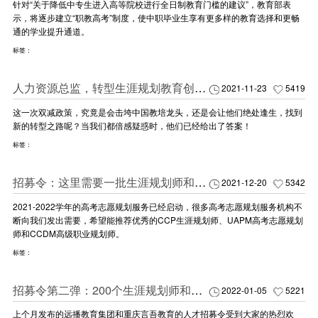
针对“关于降低中专生进入高等院校进行全日制教育门槛的建议”，教育部表
示，将逐步建立“职教高考”制度，使中职毕业生享有更多样的教育选择和更畅
通的学业提升通道。
标签：
人力资源总监，转型生涯规划教育创始人，他如何实现3年创收翻6番
2021-11-23
5419
这一次双减政策，究竟是会击垮中国教培龙头，还是会让他们绝处逢生，找到
新的转型之路呢？当我们都倍感疑惑时，他们已经给出了答案！
标签：
招募令：这里需要一批生涯规划师和高考志愿规划师
2021-12-20
5342
2021-2022学年的高考志愿规划服务已经启动，很多高考志愿规划服务机构不
断向我们发出需要，希望能推荐优秀的CCP生涯规划师、UAPM高考志愿规划
师和CCDM高级职业规划师。
标签：
招募令第二弹：200个生涯规划师和高考志愿规划师岗位空缺等你来
2022-01-05
5221
上个月发布的远播教育集团和重庆言吾教育的人才招募令受到大家的热烈欢