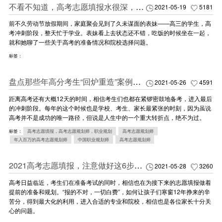
不看不知道，高考志愿填报水很深，不懂可能吃大亏！
2021-05-19
5181
前不久劳动节放假期间，家庭聚会见到了久未谋面的表妹——高三的学生，高
考冲刺阶段，整天忙于学业。表妹看上去状态还不错，吃饭的时候坐在一起，
就和她聊了一些关于高考的准备情况和院校选择问题。
标签：
盘点那些年高分考生“回炉重造”案例，3个血的教训值得铭记！（高考必读）
2021-05-26
4591
距离高考还有大概12天的时间，相信考生们也都在紧锣密鼓地备考，进入最后
的冲刺阶段。每年的这个时候也是学校、考生、家长最紧张的时刻，因为虽说
高考并不是成功的唯一路径，但说是人生中的一个重大转折点，绝不为过。
标签：
高考志愿填报，高考志愿规划师，职业规划
高考志愿规划师
年入百万的高考志愿规划师
中国职业规划师
高考志愿规划师
2021高考志愿填报，注意做好这6步！（拒绝滑档）
2021-05-28
3260
高考日益临近，考生们在准备考试的同时，相信也在为接下来的志愿填报做着
提前的准备和规划。“报的不对，一切白费”，如何让孩子们寒窗12年挣来的辛
苦分，得到最大化的利用，进入合适的专业和院校，相信也是各位家长十分关
心的问题。