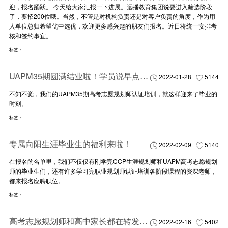
迎，报名踊跃。 今天给大家汇报一下进展。远播教育集团说要进入筛选阶段
了，要招200位哦。当然，不管是对机构负责还是对客户负责的角度，作为用
人单位总归希望优中选优，欢迎更多感兴趣的朋友们报名。近日将统一安排考
核和签约事宜。
标签：
UAPM35期圆满结业啦！学员说早点遇见向阳生涯该多好！
2022-01-28
5144
不知不觉，我们的UAPM35期高考志愿规划师认证培训，就这样迎来了毕业的
时刻。
标签：
专属向阳生涯毕业生的福利来啦！
2022-02-09
5140
在报名的名单里，我们不仅仅有刚学完CCP生涯规划师和UAPM高考志愿规划
师的毕业生们，还有许多学习完职业规划师认证培训各阶段课程的资深老师，
都来报名应聘职位。
标签：
高考志愿规划师和高中家长都在转发的这份名单，原来有这么多用处
2022-02-16
5402