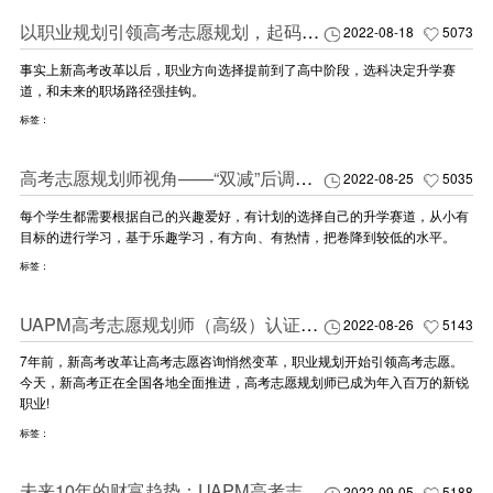
以职业规划引领高考志愿规划，起码少走7年弯路！
2022-08-18
5073
事实上新高考改革以后，职业方向选择提前到了高中阶段，选科决定升学赛
道，和未来的职场路径强挂钩。
标签：
高考志愿规划师视角——“双减”后调查50万家庭：内卷教育大误区，90%的家长中招了！
2022-08-25
5035
每个学生都需要根据自己的兴趣爱好，有计划的选择自己的升学赛道，从小有
目标的进行学习，基于乐趣学习，有方向、有热情，把卷降到较低的水平。
标签：
UAPM高考志愿规划师（高级）认证培训第38期，千万别错过！今年最后一期！
2022-08-26
5143
7年前，新高考改革让高考志愿咨询悄然变革，职业规划开始引领高考志愿。
今天，新高考正在全国各地全面推进，高考志愿规划师已成为年入百万的新锐
职业!
标签：
未来10年的财富趋势：UAPM高考志愿规划课程让我赚了上百万，刺激！
2022-09-05
5188