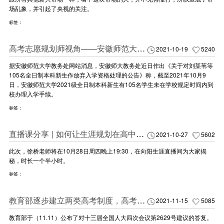
场乱象，并引起了央视的关注。
标签：
高考志愿规划师视角——安徽师范大学百余名新生未报到，是何缘故？
2021-10-19
5240
据安徽师范大学教务处网站消息，安徽师大教务处近日作出《关于对刘某苇等
105名全日制本科新生作放弃入学资格处理的公告》称，截至2021年10月9
日，安徽师范大学2021级全日制本科新生有105名学生未在学校规定时间内到
校办理入学手续。
标签：
直播课分享 | 如何让生涯规划在高中教育领域落地变现（干货）
2021-10-27
5602
此次，徐桥老师将在10月28日周四晚上19:30，在向阳生涯直播间为大家揭
秘，时长一个半小时。
标签：
教育部逐步建立两类高考制度，高考志愿规划师市场空间大增70%
2021-11-15
5085
教育部于（11.11）公布了对十三届全国人大四次会议第2629号建议的答复。