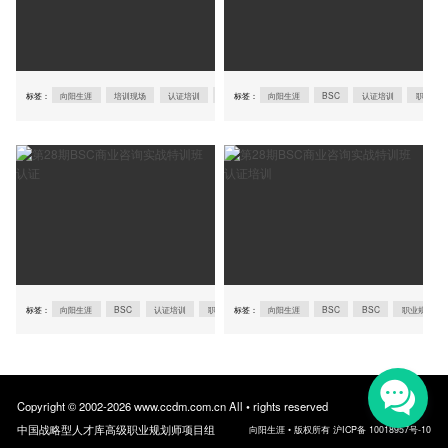
标签：
向阳生涯
培训现场
认证培训
职业规划师认证
标签：
向阳生涯
职业规划师培训现场
BSC
认证培训
培训现场
职业规划
标签：
向阳生涯
BSC
认证培训
职业规划师认证
标签：
向阳生涯
职业规划师培训现场
BSC
BSC
培训现场
职业规划师
职
Copyright © 2002-2026 www.ccdm.com.cn All • rights reserved
中国战略型人才库高级职业规划师项目组
向阳生涯 • 版权所有 沪ICP备 10018957号-10