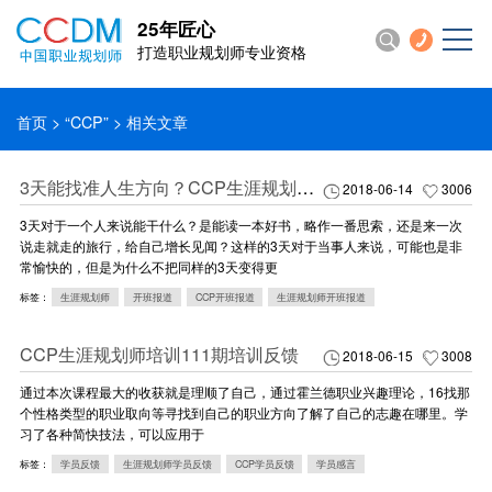
25年匠心
打造职业规划师专业资格
首页
>
“CCP”
> 相关文章
3天能找准人生方向？CCP生涯规划师为你解密
2018-06-14
3006
3天对于一个人来说能干什么？是能读一本好书，略作一番思索，还是来一次
说走就走的旅行，给自己增长见闻？这样的3天对于当事人来说，可能也是非
常愉快的，但是为什么不把同样的3天变得更
标签：
生涯规划师
开班报道
CCP开班报道
生涯规划师开班报道
CCP生涯规划师培训111期培训反馈
2018-06-15
3008
通过本次课程最大的收获就是理顺了自己，通过霍兰德职业兴趣理论，16找那
个性格类型的职业取向等寻找到自己的职业方向了解了自己的志趣在哪里。学
习了各种简快技法，可以应用于
标签：
学员反馈
生涯规划师学员反馈
CCP学员反馈
学员感言