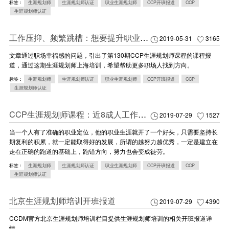
标签：
生涯规划师
生涯规划师认证
职业生涯规划师
CCP开班报道
CCP
生涯规划师认证
工作压抑、频繁跳槽：想要提升职业幸福感，先得做对一件事！
2019-05-31
3165
文章通过职场幸福感的问题，引出了第130期CCP生涯规划师课程的课程报
道，通过这期生涯规划师上海培训，希望帮助更多职场人找到方向。
标签：
生涯规划师
生涯规划师认证
职业生涯规划师
CCP开班报道
CCP
生涯规划师认证
CCP生涯规划师课程：近8成人工作10年月薪没过万，到底是什么限制了职业生涯的发展？
2019-07-29
1527
当一个人有了准确的职业定位，他的职业生涯就开了一个好头，只需要坚持长
期复利的积累，就一定能取得好的发展，所谓的越努力越优秀，一定是建立在
走在正确的跑道的基础上，跑错方向，努力也会变成徒劳。
标签：
生涯规划师
生涯规划师认证
职业生涯规划师
CCP开班报道
CCP
生涯规划师认证
北京生涯规划师培训开班报道
2019-07-29
4390
CCDM官方北京生涯规划师培训栏目提供生涯规划师培训的相关开班报道详
情。