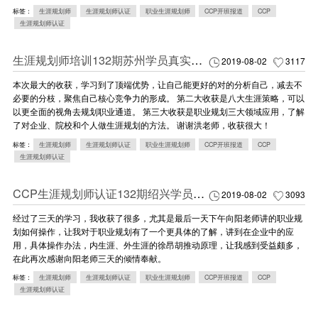
标签：
生涯规划师
生涯规划师认证
职业生涯规划师
CCP开班报道
CCP
生涯规划师认证
生涯规划师培训132期苏州学员真实感悟
2019-08-02
3117
本次最大的收获，学习到了顶端优势，让自己能更好的对的分析自己，减去不
必要的分枝，聚焦自己核心竞争力的形成。 第二大收获是八大生涯策略，可以
以更全面的视角去规划职业通道。 第三大收获是职业规划三大领域应用，了解
了对企业、院校和个人做生涯规划的方法。 谢谢洪老师，收获很大！
标签：
生涯规划师
生涯规划师认证
职业生涯规划师
CCP开班报道
CCP
生涯规划师认证
CCP生涯规划师认证132期绍兴学员学习心得
2019-08-02
3093
经过了三天的学习，我收获了很多，尤其是最后一天下午向阳老师讲的职业规
划如何操作，让我对于职业规划有了一个更具体的了解，讲到在企业中的应
用，具体操作办法，内生涯、外生涯的徐昂胡推动原理，让我感到受益颇多，
在此再次感谢向阳老师三天的倾情奉献。
标签：
生涯规划师
生涯规划师认证
职业生涯规划师
CCP开班报道
CCP
生涯规划师认证