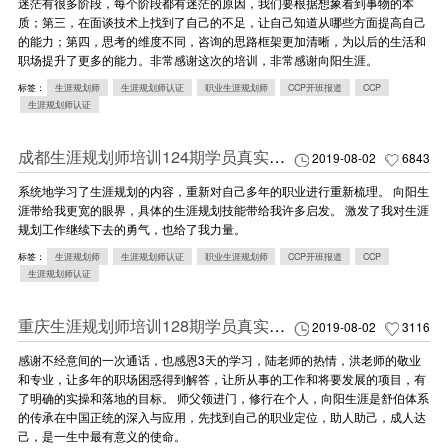
迷茫有很多阶段，每个阶段都有迷茫的原因，我们要根据想象看到事物的本
质；第三，在面谈技术上找到了自己的不足，让自己知道从哪些方面提高自己
的能力；第四，思考的维度不同，咨询的思路框架更加清晰，为以后的生活和
职场提升了更多的能力。非常感谢这次的培训，非常感谢向阳生涯。
标签：
生涯规划师
生涯规划师认证
职业生涯规划师
CCP开班报道
CCP
生涯规划师认证
成都生涯规划师培训124期学员真实感悟
2019-08-02
6843
系统地学习了生涯规划的内容，重新对自己多年的职业进行重新梳理。 向阳生
涯带给我更宽的眼界，具体的生涯规划技能带给我许多启发。 激发了我对生涯
规划工作继续下去的勇气，也给了我力量。
标签：
生涯规划师
生涯规划师认证
职业生涯规划师
CCP开班报道
CCP
生涯规划师认证
重庆生涯规划师培训128期学员真实感悟
2019-08-02
3116
感谢不经意间的一次通话，也感恩3天的学习，陆老师的热情，洪老师的敬业
和专业，让多年的职场困惑得到解答，让所从事的工作和将要发展的项目，有
了明确的实操和落地的目标。 师父领进门，修行在个人，向阳生涯是舒伯体系
的传承在中国正统的深入与应用，先找到自己的职业定位，助人助己，成人达
己，是一生中最有意义的使命。