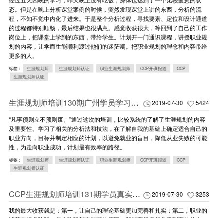
态。但是在晚上分析课堂案例的时候，突然发现课堂上讲的东西，分析的流
程，不知不觉中内化了进来。于是整个分析过程，寻找要素、定位和设计通道
的过程都特别顺畅，最后结果也很满意。感觉收获很大，等回到了自己的工作
岗位上，把课堂上学到的东西，带给学生。计划开一门通识课程，讲授职业规
划的内容，让学而生能顺利渡过他们的迷茫期。把职业规划的理念和内容带给
更多的人。
标签：
生涯规划师
生涯规划师认证
职业生涯规划师
CCP开班报道
CCP
生涯规划师认证
生涯规划师培训130期广州学员学习心得
2019-07-30
5424
“凡事预则立不预则废。”通过这次的培训，比较系统的了解了生涯规划的内容
及重要性。学习了相关的分析法和技法，在了解自我的基础上确定适合自己的
职业方向，目标并制定相应的计划，以避免就业的盲目，降低从业失败的可能
性，为走向职业成功，计划最有效率的路径。
标签：
生涯规划师
生涯规划师认证
职业生涯规划师
CCP开班报道
CCP
生涯规划师认证
CCP生涯规划师培训131期学员真实感悟
2019-07-30
3253
我的最大收获就是：第一，让自己的理论基础更加完善和扎实；第二，职业的