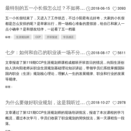
最特别的五一小长假怎么过？不如将学习进行到底吧！
2018-06-15
3093
五一小长假结束了，又进入了工作状态，不过小阳君有点好奇，大家的小长假
都是怎么安排的呢？是举家出行，用一场精心准备的度假游，给自己和家人一
点小确幸？是和朋友结伴，一起看了五一档最
标签：
生涯规划师
CCP
开班报道
学员感言
七夕：如何和自己的职业谈一场不分手的“恋爱”？
2018-08-17
5611
文章报道了第119期CCP生涯规划师课程成都班开班首日的情况，向阳生涯创
始人洪向阳老师从职业生涯规划基础理论知识讲起，带领学员们系统掌握国际
国内职业（生涯）规划核心理论，理解人一生的发展规律、职业和行业的发展
等规律。
标签：
为什么要做好职业规划，这是我听过最好的回答
2018-10-27
2978
文章通过了第121期CCP生涯规划师的现场培训情况，报道了本次课程的学习
概况，通过本次学习，学员们收获了职业规划的简快技法，第一天课程告一段
落。