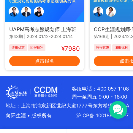
UAPM高考志愿规划师 上海班
CCP生涯规划师
第43期
|
2024.01.12-2024.01.14
第168期
|
2023.12.3
¥7980
连报优惠
团报福利
连报优惠
团报福利
点击报名
点击
客服电话：400 057 1108
周一至周五 9:00 - 18:00
地址：上海市浦东新区世纪大道1777号东方希望大厦5A
向阳生涯 • 版权所有
沪ICP备 10018957号-7