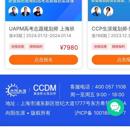
UAPM高考志愿规划师 上海班
CCP生涯规划师
第43期
|
2024.01.12-2024.01.14
第168期
|
2023.12.3
¥7980
连报优惠
团报福利
连报优惠
团报福利
点击报名
点击
客服电话：400 057 1108
周一至周五 9:00 - 18:00
地址：上海市浦东新区世纪大道1777号东方希望大厦5A
向阳生涯 • 版权所有
沪ICP备 10018957号-7